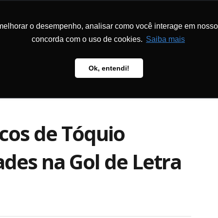
melhorar o desempenho, analisar como você interage em nosso sit
CIONAL
PROGRAMAS E PROJETOS
METODOLOGIA
PUBLICAÇÕ
concorda com o uso de cookies.
Saiba mais
Ok, entendi!
icos de Tóquio
ades na Gol de Letra