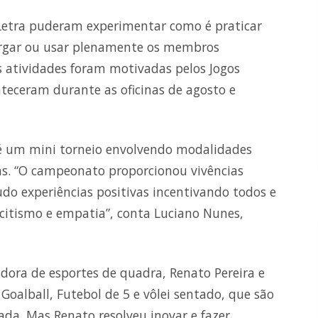
Letra puderam experimentar como é praticar
ergar ou usar plenamente os membros
As atividades foram motivadas pelos Jogos
teceram durante as oficinas de agosto e
té um mini torneio envolvendo modalidades
as. “O campeonato proporcionou vivências
udo experiências positivas incentivando todos e
pacitismo e empatia”, conta Luciano Nunes,
ora de esportes de quadra, Renato Pereira e
oalball, Futebol de 5 e vôlei sentado, que são
ada. Mas Renato resolveu inovar e fazer