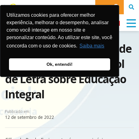
DOE
Utilizamos cookies para oferecer melhor
experiência, melhorar o desempenho, analisar
como você interage em nosso site e
personalizar conteúdo. Ao utilizar este site, você
Fátima Freire participa de
concorda com o uso de cookies.
Saiba mais
evento da Fundação Gol
Ok, entendi!
de Letra sobre Educação
Integral
Publicado em:
12 de setembro de 2022